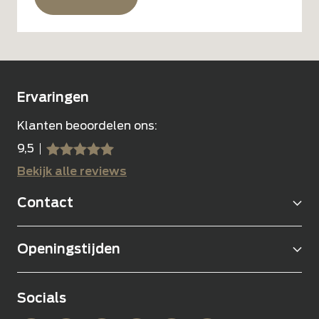
Alternative:
Ervaringen
Klanten beoordelen ons:
9,5
sssss
SSSSS
Bekijk alle reviews
Contact
Openingstijden
Socials