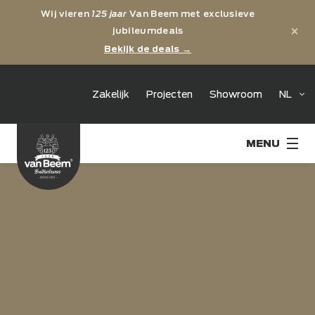
Wij vieren
125 jaar
Van Beem met exclusieve
×
jubileumdeals
Bekijk de deals →
jubileum
Zakelijk
Projecten
Showroom
NL
125