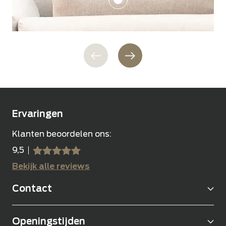
Ervaringen
Klanten beoordelen ons:
9,5
sssss
SSSSS
Bekijk alle reviews
Contact
Openingstijden