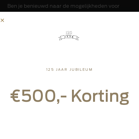
Ben je benieuwd naar de mogelijkheden voor
jouw tuin, dakterras of balkon? Bespreek de
wensen met een verkoopspecialist tijdens een
vrijblijvend adviesgesprek in onze showroom. We
leven ons in, denken met je mee en maken
samen met jou de beste keuze voor de realisatie
van jouw pergola.
125 JAAR JUBILEUM
Vrijblijvend adviesgesprek
ZONWERING
Persoonlijk advies op maat
€500,- Korting
Op de markilux MX-3 en Markilux pergola
€400,- cashback op de markilux 990
Profiteer tijdelijk van korting op geselecteerde Markilux