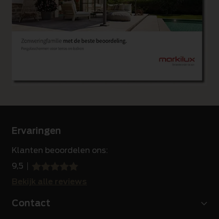
Ervaringen
Klanten beoordelen ons:
9,5
sssss
SSSSS
Bekijk alle reviews
Contact