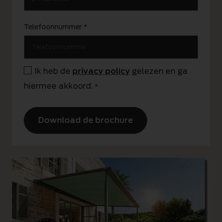
Telefoonnummer
*
Ik heb de
privacy policy
gelezen en ga
Instemming
hiermee akkoord.
*
*
CAPTCHA
Alternative: