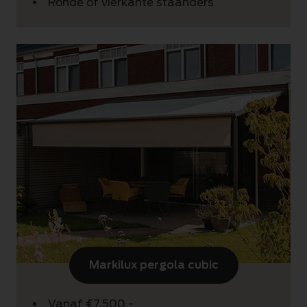
Ronde of vierkante staanders
Markilux pergola cubic
Vanaf €7.500,-