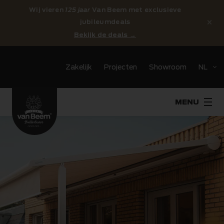
Wij vieren
125 jaar
Van Beem met exclusieve
×
jubileumdeals
Bekijk de deals →
jubileum
Zakelijk
Projecten
Showroom
NL
125