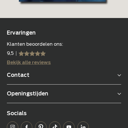
Ervaringen
Klanten beoordelen ons:
9,5
sssss
SSSSS
Bekijk alle reviews
Contact
Openingstijden
Socials