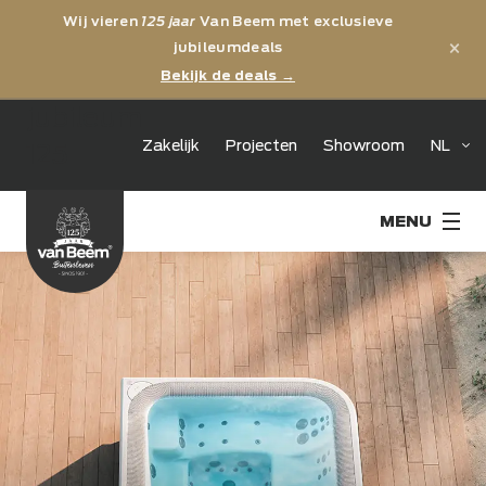
Wij vieren
125 jaar
Van Beem met exclusieve
×
jubileumdeals
Bekijk de deals →
jubileum
Zakelijk
Projecten
Showroom
NL
125