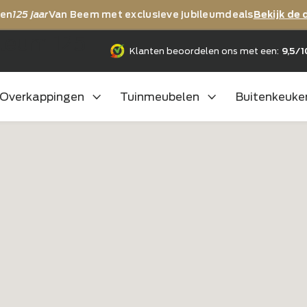
ij vieren
125 jaar
Van Beem met exclusieve jubileumdea
jubileum 125
Klanten beoordelen ons m
Overkappingen
Tuinmeubelen
B