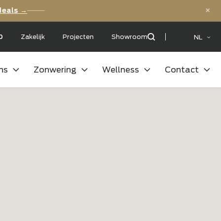
ls
Bekijk de deals →
et een:
9,5
/10
Zakelijk
Projecten
Showroom
uitenkeukens
Zonwering
Wellness