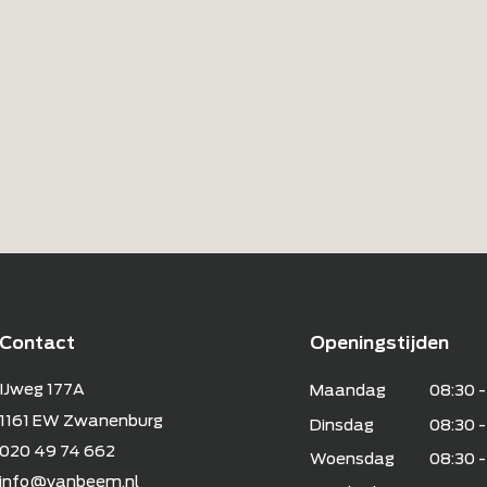
Contact
Openings
IJweg 177A