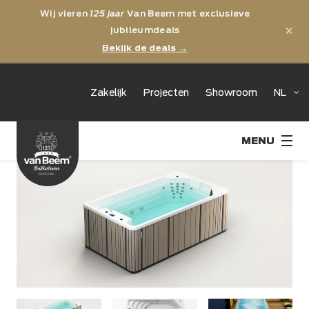
Wij vieren
125 jaar
Van Beem met exclusieve
×
jubileumdeals
Bekijk de deals →
jubileum
Zakelijk
Projecten
Showroom
NL
125