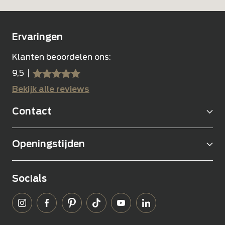
Ervaringen
Klanten beoordelen ons:
9,5
sssss
SSSSS
Bekijk alle reviews
Contact
Openingstijden
Socials