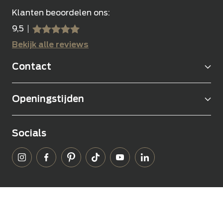
Klanten beoordelen ons:
9,5
sssss
SSSSS
Bekijk alle reviews
Contact
Openingstijden
Socials