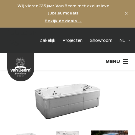
Wij vieren
125 jaar
Van Beem met exclusieve
×
jubileumdeals
Bekijk de deals →
jubileum
Zakelijk
Projecten
Showroom
NL
125