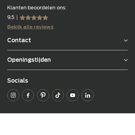
Klanten beoordelen ons:
9,5
sssss
SSSSS
Bekijk alle reviews
Contact
Openingstijden
Socials