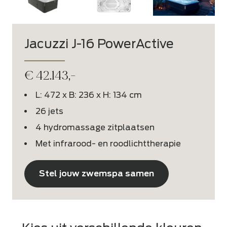
Jacuzzi J-16 PowerActive
€
42.143,-
L: 472 x B: 236 x H: 134 cm
26 jets
4 hydromassage zitplaatsen
Met infrarood- en roodlichttherapie
Stel jouw zwemspa samen