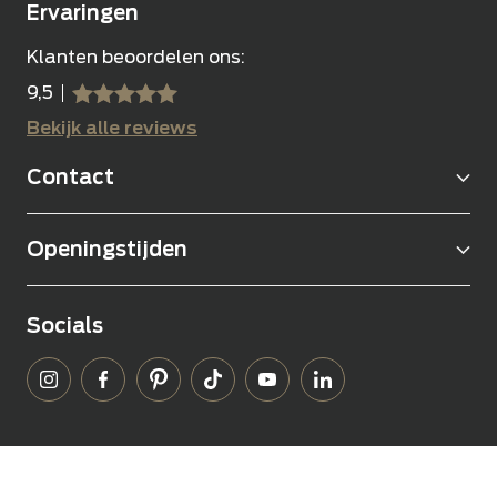
Ervaringen
Klanten beoordelen ons:
9,5
sssss
SSSSS
Bekijk alle reviews
Contact
Openingstijden
Socials