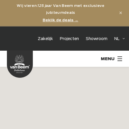
Wij vieren
125 jaar
Van Beem met exclusieve
×
jubileumdeals
Bekijk de deals →
jubileum
Zakelijk
Projecten
Showroom
NL
125