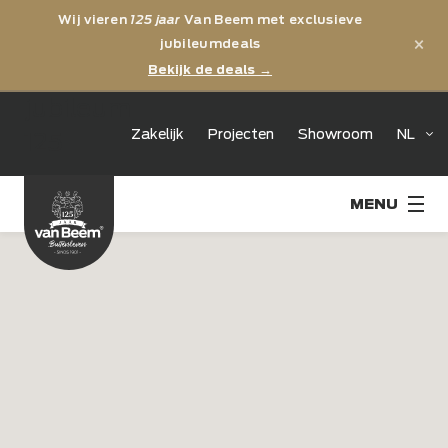
Wij vieren
125 jaar
Van Beem met exclusieve
×
jubileumdeals
Bekijk de deals →
jubileum
Zakelijk
Projecten
Showroom
NL
125