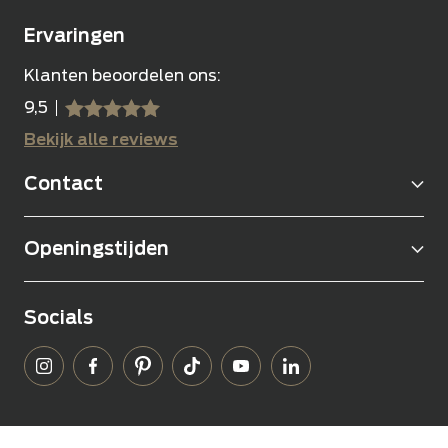
Ervaringen
Klanten beoordelen ons:
9,5
sssss
SSSSS
Bekijk alle reviews
Contact
Openingstijden
Socials