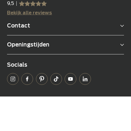
9,5
sssss
SSSSS
Bekijk alle reviews
Contact
Openingstijden
Socials