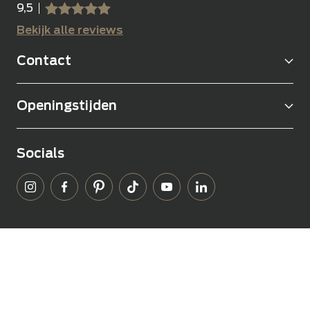
9,5
sssss
SSSSS
Bekijk alle reviews
Contact
Openingstijden
Socials