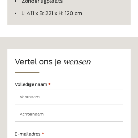
Zonder ligplaats
L: 411 x B: 221 x H: 120 cm
wensen
Vertel ons je
Volledige naam
*
Voornaam
Achternaam
E-mailadres
*