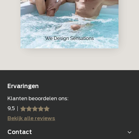
Ervaringen
Klanten beoordelen ons:
9,5
sssss
SSSSS
Bekijk alle reviews
Contact