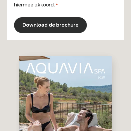
hiermee akkoord.
*
*
CAPTCHA
Alternative: