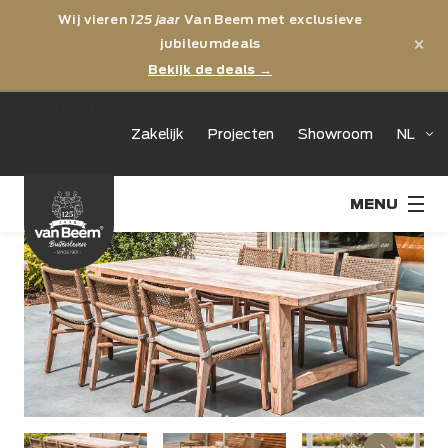
Wij vieren
125 jaar
Van Beem met exclusieve
×
jubileumdeals
Bekijk de deals →
jubileum
Zakelijk
Projecten
Showroom
NL
125