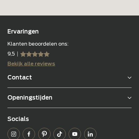
Ervaringen
Klanten beoordelen ons:
9,5
sssss
SSSSS
Bekijk alle reviews
Contact
Openingstijden
Socials