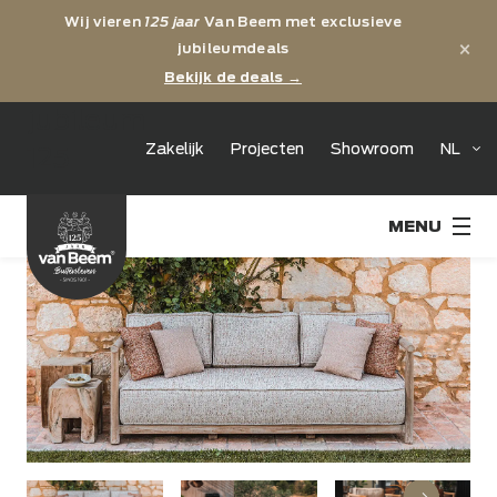
Wij vieren
125 jaar
Van Beem met exclusieve
×
jubileumdeals
Bekijk de deals →
jubileum
Zakelijk
Projecten
Showroom
NL
125