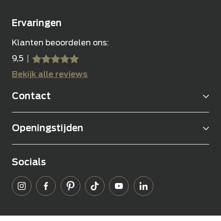
Ervaringen
Klanten beoordelen ons:
9,5
sssss
SSSSS
Bekijk alle reviews
Contact
Openingstijden
Socials