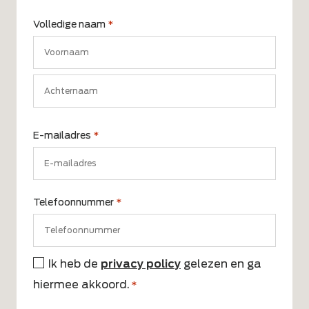
Volledige naam
*
Voornaam
Achternaam
E-mailadres
*
Telefoonnummer
*
Ik heb de
privacy policy
gelezen en ga
Instemming
hiermee akkoord.
*
*