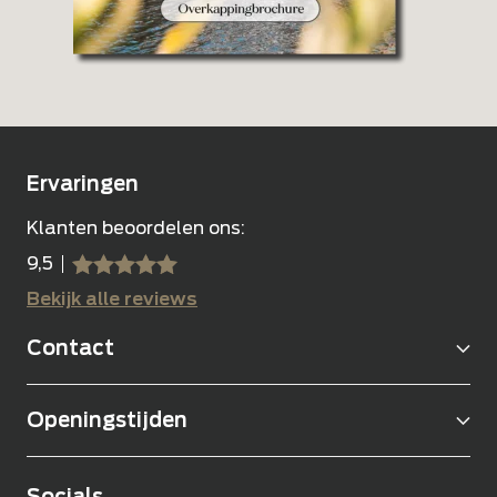
Ervaringen
Klanten beoordelen ons:
9,5
sssss
SSSSS
Bekijk alle reviews
Contact
Openingstijden
Socials