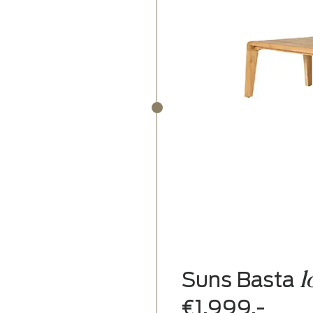
Lengte x b
Hoogte: 76
€6.499,-
ining table