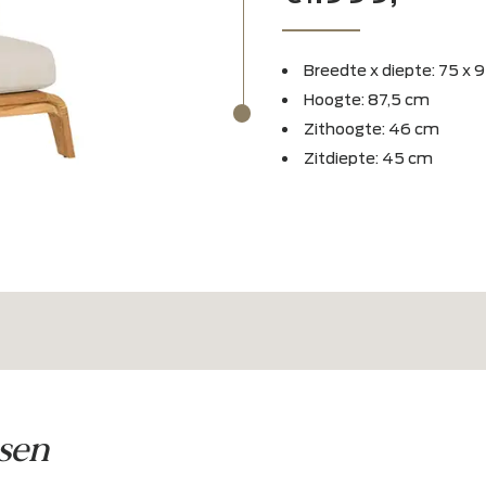
Suns 
€1.999
Breedte x 
Hoogte: 87
Zithoogte
Zitdiepte: