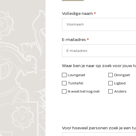
w
Vertel ons je
Volledige naam
*
Voornaam
E-mailadres
*