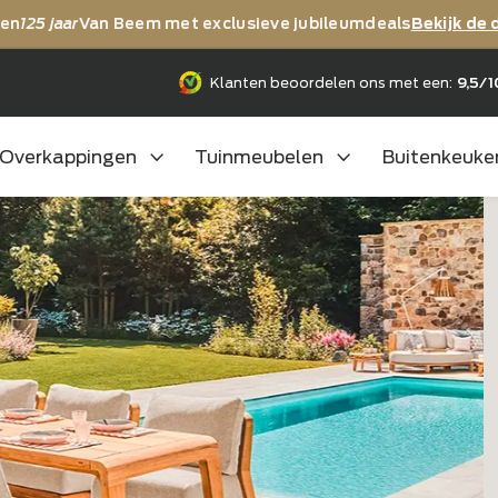
ij vieren
125 jaar
Van Beem met exclusieve jubileumdea
jubileum 125
Klanten beoordelen ons m
Overkappingen
Tuinmeubelen
B