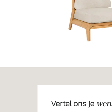
Hoogte: 69 cm
€6.499,-