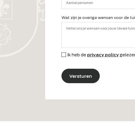
Waar ben je naar op zoek voor
Loungeset
Dini
Tuintafel
Ligb
Ik weet het nog niet
Ande
Voor hoeveel personen zoek j
Wat zijn je overige wensen vo