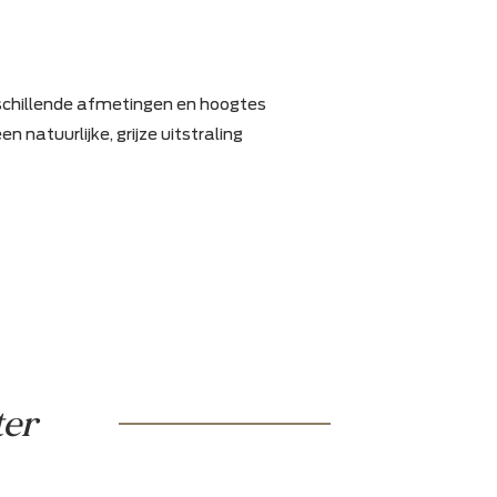
ijgbaar in verschillende afmetingen en hoogtes
rijgt buiten een natuurlijke, grijze uitstraling
r garantie