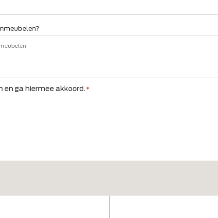
 jouw tuin?
Heb je een voorkeu
*
Hout
ngset
Tuinstoelen
Aluminium
ed
Afstyling
Beton(look)
rs
Touw
Combinatie
Geen voorkeur
e een tuinmeubel?
or de tuinmeubelen?