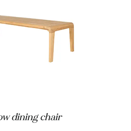
reedte: 352 x 106 cm
,5 cm