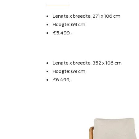
low d
Suns Basta
Lengte x breedte: 271 x 106 cm
Hoogte: 69 cm
€5.499,-
Lengte x breedte: 352 x 106 cm