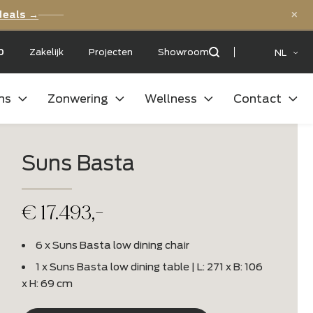
ls
Bekijk de deals →
et een:
9,5
/10
Zakelijk
Projecten
Showroom
uitenkeukens
Zonwering
Wellness
Suns Basta
€
17.493,-
6 x Suns Basta low dining chair
1 x Suns Basta low dining table | L: 27