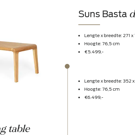
Experienc
Bewonder in ons 
Suns 
Lengte x b
Hoogte: 76
€5.499,-