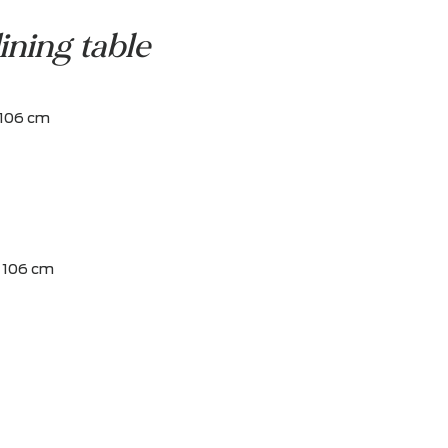
e Center
dining table
Basta
reedte: 271 x 106 cm
,5 cm