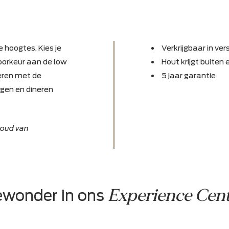
in twee hoogtes. Kies je
Verkr
je de voorkeur aan de low
Hout k
 combineren met de
5 jaa
 je loungen en dineren
voorbehoud van