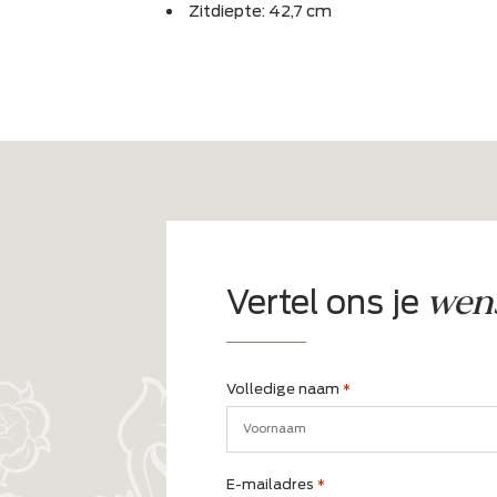
bar 
Suns Pemba
€1.299,-
Breedte x diepte: 44 x 50,5 cm
Hoogte: 90 cm
Zithoogte: 65,5 cm
Zitdiepte: 42,7 cm