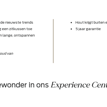
aan bij de nieuwste trends
Hout k
ing. Voeg een zitkussen toe
5 jaa
maal van lange, ontspannen
voorbehoud van