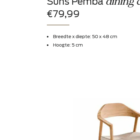
dini
Suns Pemba
€79,99
Breedte x diepte: 50 x 48 cm
Hoogte: 5 cm