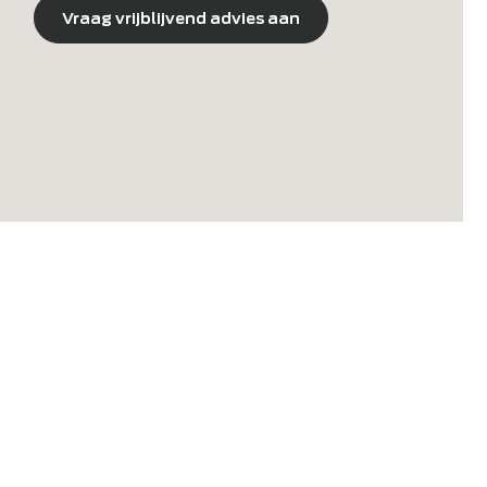
Neolith top | L: 320 x B: 130 x H: 75 cm
Vraag vrijblijvend advies aan