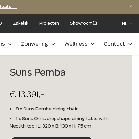
ls
Bekijk de deals →
et een:
9,5
/10
Zakelijk
Projecten
Showroom
uitenkeukens
Zonwering
Wellness
Suns Pemba
€
13.391,-
8 x Suns Pemba dining chair
1 x Suns Omis dropshape dining table