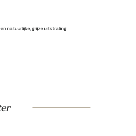
rijgt buiten een natuurlijke, grijze uitstraling
r garantie