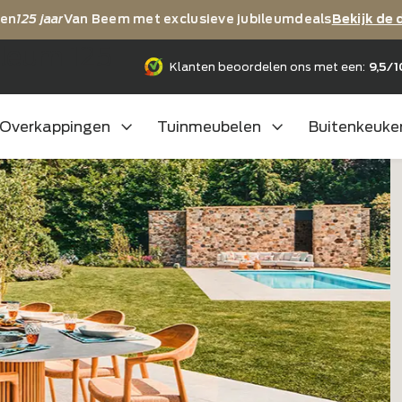
ij vieren
125 jaar
Van Beem met exclusieve jubileumdea
jubileum 125
Klanten beoordelen ons m
Overkappingen
Tuinmeubelen
B