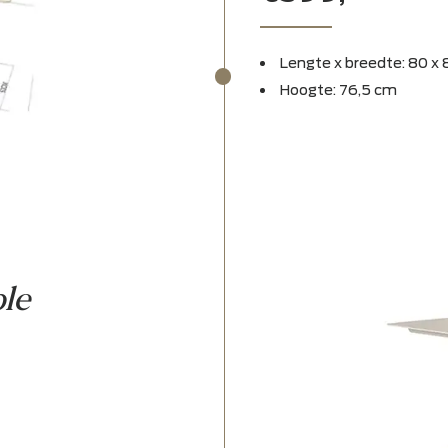
Suns 
€599,-
Lengte x b
Hoogte: 76