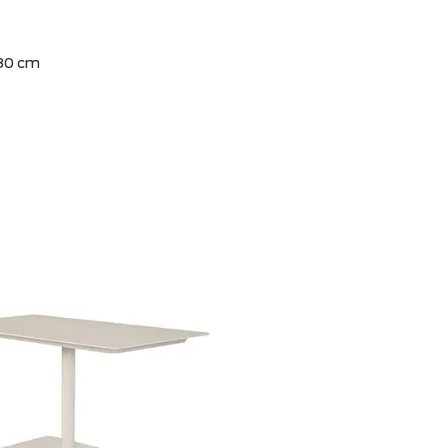
dining table square
Nova
reedte: 80 x 80 cm
,5 cm