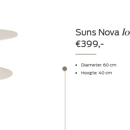
Experienc
Bewonder in ons 
Suns 
€399,-
Diameter:
Hoogte: 4