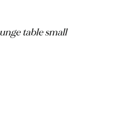
e Center
lounge table small
Nova
 60 cm
0 cm