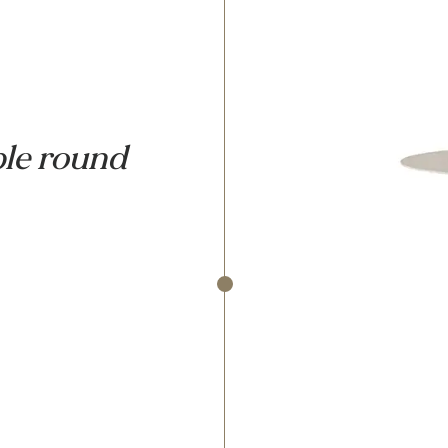
Suns 
€699,
Diameter:
Hoogte: 76