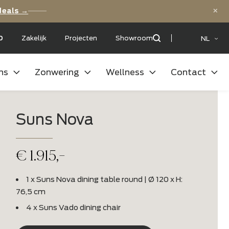
ls
Bekijk de deals →
et een:
9,5
/10
Zakelijk
Projecten
Showroom
uitenkeukens
Zonwering
Wellness
Suns Nova
€
1.915,-
1 x Suns Nova dining table round | Ø 1
76,5 cm