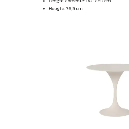
dining
Suns Nova
rectangular
€799,-
Lengte x breedte: 140 x 80 cm
Hoogte: 76,5 cm