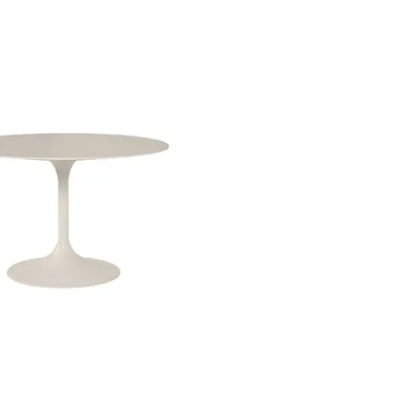
dining table round
Nova
-
 90 cm
,5 cm