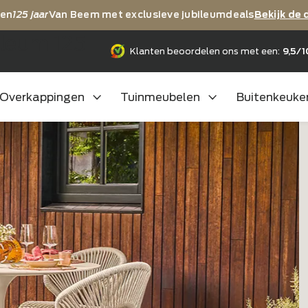
ij vieren
125 jaar
Van Beem met exclusieve jubileumdea
jubileum 125
Klanten beoordelen ons m
Overkappingen
Tuinmeubelen
B