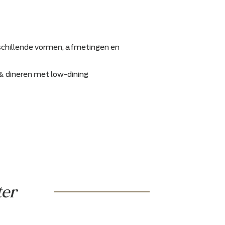
ijgbaar in verschillende vormen, afmetingen en
voor loungen & dineren met low-dining
r garantie